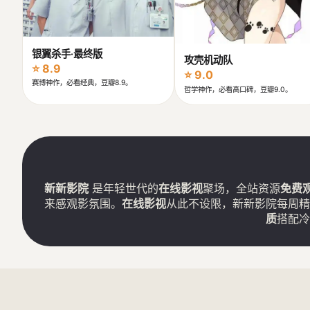
银翼杀手·最终版
攻壳机动队
⭐ 8.9
⭐ 9.0
赛博神作，必看经典，豆瓣8.9。
哲学神作，必看高口碑，豆瓣9.0。
新新影院
是年轻世代的
在线影视
聚场，全站资源
免费
来感观影氛围。
在线影视
从此不设限，新新影院每周精
质
搭配冷