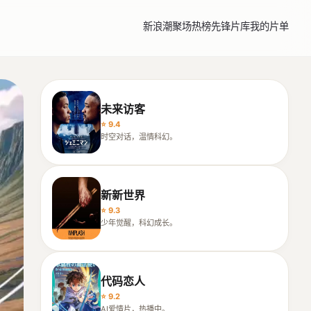
新浪潮
聚场热榜
先锋片库
我的片单
未来访客
⭐ 9.4
时空对话，温情科幻。
新新世界
⭐ 9.3
少年觉醒，科幻成长。
代码恋人
⭐ 9.2
AI爱情片，热播中。