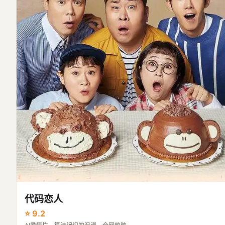
代码恋人
⭐ 9.2