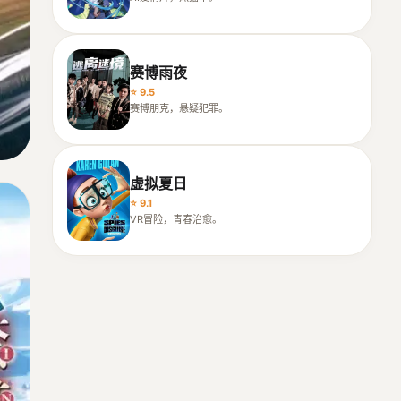
赛博雨夜
⭐ 9.5
赛博朋克，悬疑犯罪。
虚拟夏日
⭐ 9.1
VR冒险，青春治愈。